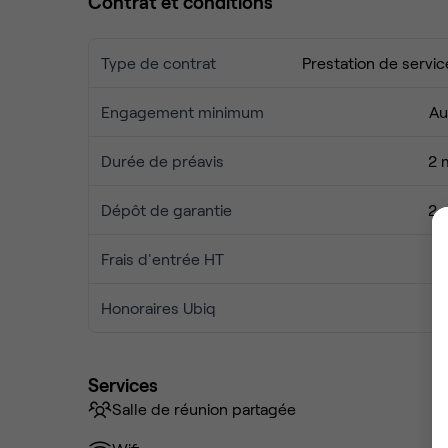
Contrat et conditions
Type de contrat
Prestation de servic
Engagement minimum
Au
Durée de préavis
2 
Dépôt de garantie
2 
Frais d'entrée HT
Honoraires Ubiq
Services
Salle de réunion partagée