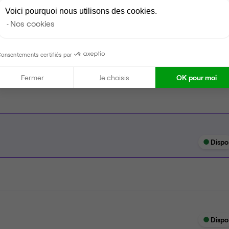
Espace d'attente
Voici pourquoi nous utilisons des cookies.
Espace détente
Nos cookies
Ménage
onsentements certifiés par
Tables / chaises
Fermer
Je choisis
OK pour moi
Dispo
Dispo