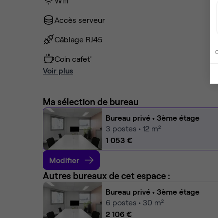
Wifi
Accès serveur
Câblage RJ45
C
Coin cafet'
Voir plus
Ma sélection de bureau
Bureau privé
• 3ème étage
3
postes • 12 m²
1 053 €
Modifier
Autres bureaux de cet espace :
Bureau privé
• 3ème étage
6
postes • 30 m²
2 106 €