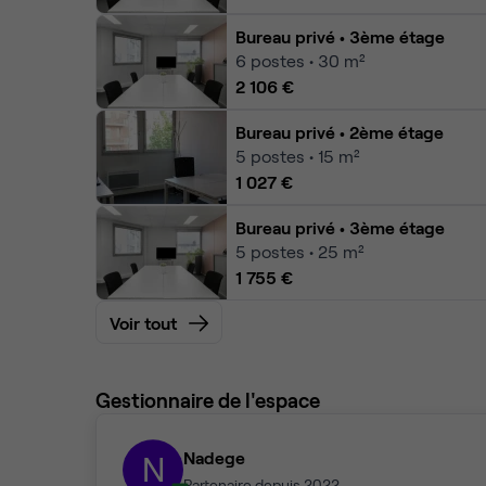
Bureau privé
• 3ème étage
6
postes • 30 m²
2 106 €
Bureau privé
• 2ème étage
5
postes • 15 m²
1 027 €
Bureau privé
• 3ème étage
5
postes • 25 m²
1 755 €
Voir tout
Gestionnaire de l'espace
Nadege
N
Partenaire depuis 2022