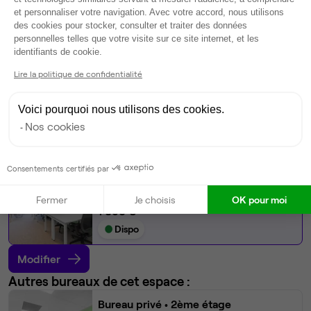
Climatisation
et personnaliser votre navigation. Avec votre accord, nous utilisons
Espace d'attente
des cookies pour stocker, consulter et traiter des données
personnelles telles que votre visite sur ce site internet, et les
Espace détente
Axeptio consent
identifiants de cookie.
Ménage
Lire la politique de confidentialité
Tables / chaises
Voir plus
Voici pourquoi nous utilisons des cookies.
Nos cookies
Ma sélection de bureau
Bureau privé
• 3ème étage
Consentements certifiés par
3
postes • 16 m²
Fermer
Je choisis
OK pour moi
1 053 €
Dispo
Modifier
Autres bureaux de cet espace :
Bureau privé
• 2ème étage