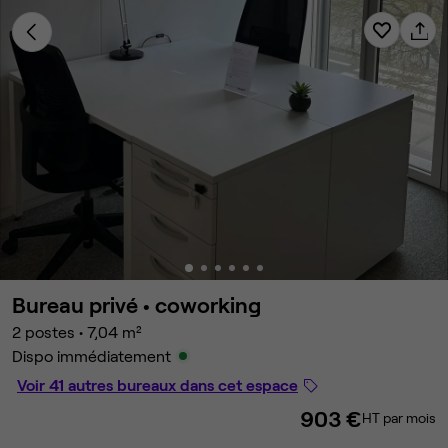
Bureau privé •
coworking
2 postes
•
7,04 m²
Dispo immédiatement
Voir 41 autres bureaux dans cet espace
903 €
HT par mois