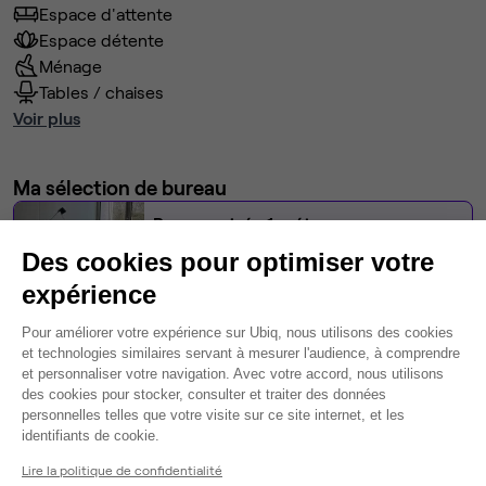
Espace d'attente
Espace détente
Ménage
Tables / chaises
Voir plus
Ma sélection de bureau
Bureau privé
• 1er étage
Des cookies pour optimiser votre
2
postes • 7,0 m²
expérience
903 €
Plateforme de Gestion du Consentem
Dispo
Pour améliorer votre expérience sur Ubiq, nous utilisons des cookies
et technologies similaires servant à mesurer l'audience, à comprendre
et personnaliser votre navigation. Avec votre accord, nous utilisons
Modifier
des cookies pour stocker, consulter et traiter des données
Autres bureaux de cet espace :
personnelles telles que votre visite sur ce site internet, et les
Axeptio consent
identifiants de cookie.
Bureau privé
• 2ème étage
Lire la politique de confidentialité