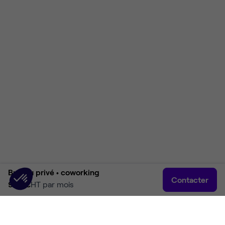
Bureau privé •
coworking
Contacter
903 €
HT par mois
Accueil
Rechercher
Connexion
Plus