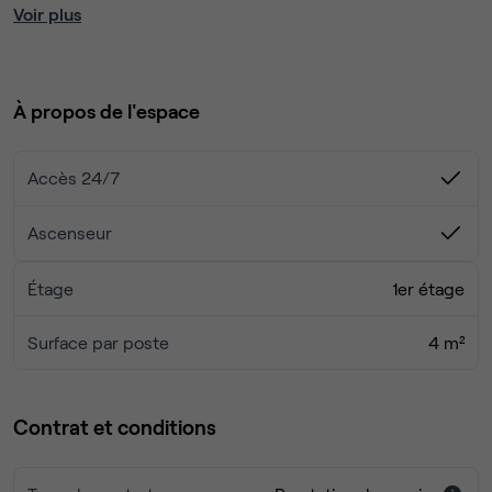
à définir en bonne intelligence avec les autres bureaux.
Voir plus
Un espace commun pour les pauses cafés est accessible
à tous..
À propos de l'espace
Accès 24/7
Ascenseur
Étage
1er étage
Surface par poste
4 m²
Contrat et conditions