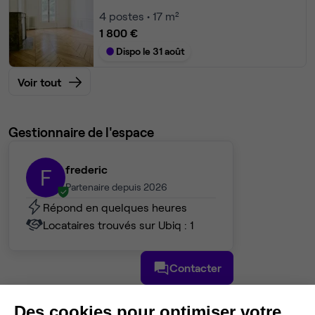
4
postes • 17 m²
1 800 €
Dispo le 31 août
Voir tout
Gestionnaire de l'espace
frederic
F
Partenaire depuis 2026
Répond en quelques heures
Locataires trouvés sur Ubiq : 1
Contacter
Des cookies pour optimiser votre