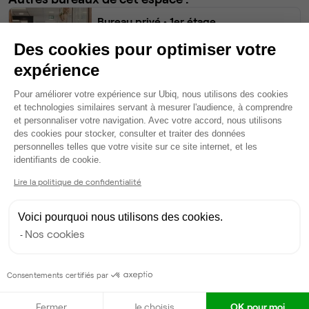
Bureau privé
• 1er étage
Des cookies pour optimiser votre
12
postes • 50 m²
expérience
3 200 €
Plateforme de Gestion du Consentem
Dispo
Pour améliorer votre expérience sur Ubiq, nous utilisons des cookies
et technologies similaires servant à mesurer l'audience, à comprendre
Bureau privé
• 1er étage
et personnaliser votre navigation. Avec votre accord, nous utilisons
des cookies pour stocker, consulter et traiter des données
personnelles telles que votre visite sur ce site internet, et les
9
postes • 32 m²
Axeptio consent
identifiants de cookie.
1 960 €
Lire la politique de confidentialité
Dispo
Voici pourquoi nous utilisons des cookies.
Bureau privé
• 1er étage
Nos cookies
6
postes • 32 m²
1 960 €
Consentements certifiés par
Dispo
Fermer
Je choisis
OK pour moi