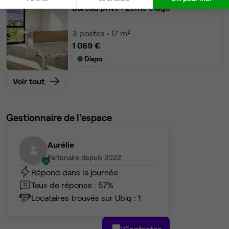
Bureau privé
• 2ème étage
3
postes • 17 m²
1 089 €
Dispo
Voir tout
Gestionnaire de l'espace
Aurélie
Partenaire depuis 2022
Répond dans la journée
Taux de réponse : 57%
Locataires trouvés sur Ubiq : 1
Contacter