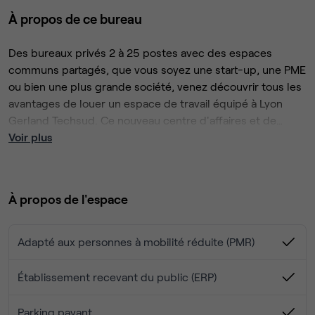
À propos de ce bureau
Des bureaux privés 2 à 25 postes avec des espaces
communs partagés, que vous soyez une start-up, une PME
ou bien une plus grande société, venez découvrir tous les
avantages de louer un espace de travail équipé à Lyon
Gerland Techsud. Ce nouveau centre d'affaires et de
coworking, prévu à l'ouverture fin octobre 2021, vous
Voir plus
propose la location de bureaux clés en mains à partir d'un
Situé dans le parc d'affaires Techsud (Lyon 7ème
poste de travail.
arrondissement). Il est accessible via le bus (Zi6, arrêt au
pied de l'immeuble), le tramway T6 (arrêt Challemel-
À propos de l'espace
Lacour-Artillerie à 8 minutes à pieds) ou bien encore les
gares TGV de Lyon Part Dieu et Perrache (à 10 minutes des
locaux). Venez découvrir des espaces de travail neufs et
Adapté aux personnes à mobilité réduite (PMR)
inspirants pour développer vos affaires à Lyon.
Parking
Établissement recevant du public (ERP)
Service inclus BUREAU PERMANENT
➢ Accès 24h/24h, 7j/7j
Parking payant