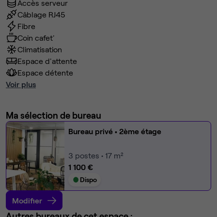
Accès serveur
Câblage RJ45
Fibre
Coin cafet'
Climatisation
Espace d'attente
Espace détente
Voir plus
Ma sélection de bureau
Bureau privé
• 2ème étage
3
postes • 17 m²
1 100 €
Dispo
Modifier
Autres bureaux de cet espace :