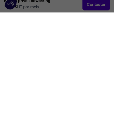
Bureau privé •
coworking
Contacter
1 100 €
HT par mois
Accueil
Rechercher
Connexion
Plus
Accueil
Coworking Lyon
Coworking Lyon 7