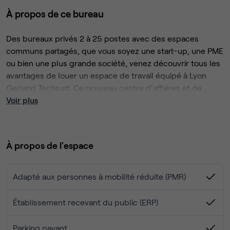
À propos de ce bureau
Des bureaux privés 2 à 25 postes avec des espaces
communs partagés, que vous soyez une start-up, une PME
ou bien une plus grande société, venez découvrir tous les
avantages de louer un espace de travail équipé à Lyon
Gerland Techsud. Ce nouveau centre d'affaires et de
coworking, prévu à l'ouverture fin octobre 2021, vous
Voir plus
propose la location de bureaux clés en mains à partir d'un
Situé dans le parc d'affaires Techsud (Lyon 7ème
poste de travail.
arrondissement). Il est accessible via le bus (Zi6, arrêt au
pied de l'immeuble), le tramway T6 (arrêt Challemel-
À propos de l'espace
Lacour-Artillerie à 8 minutes à pieds) ou bien encore les
gares TGV de Lyon Part Dieu et Perrache (à 10 minutes des
locaux). Venez découvrir des espaces de travail neufs et
Adapté aux personnes à mobilité réduite (PMR)
inspirants pour développer vos affaires à Lyon.
Parking:
Établissement recevant du public (ERP)
Service inclus BUREAU PERMANENT
➢ Accès 24h/24h, 7j/7j
Parking payant