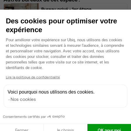
Bureau privé
• 1er étage
Des cookies pour optimiser votre
12
postes • 50 m²
expérience
3 200 €
Plateforme de Gestion du Consentem
Dispo
Pour améliorer votre expérience sur Ubiq, nous utilisons des cookies
et technologies similaires servant à mesurer l'audience, à comprendre
Bureau privé
• 1er étage
et personnaliser votre navigation. Avec votre accord, nous utilisons
des cookies pour stocker, consulter et traiter des données
personnelles telles que votre visite sur ce site internet, et les
9
postes • 32 m²
Axeptio consent
identifiants de cookie.
1 960 €
Lire la politique de confidentialité
Dispo
Voici pourquoi nous utilisons des cookies.
Bureau privé
• 2ème étage
Nos cookies
3
postes • 17 m²
1 100 €
Consentements certifiés par
Dispo
Fermer
Je choisis
OK pour moi