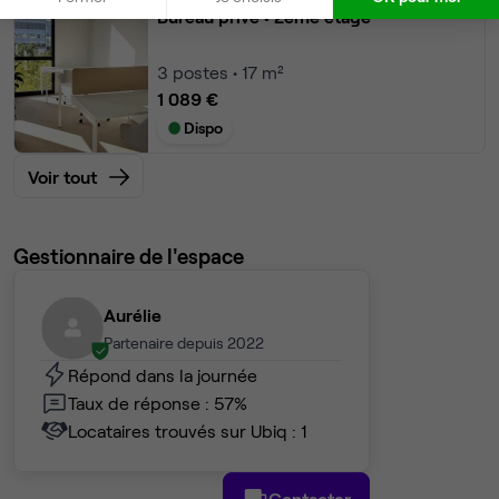
Bureau privé
• 2ème étage
3
postes • 17 m²
1 089 €
Dispo
Voir tout
Gestionnaire de l'espace
Aurélie
Partenaire depuis 2022
Répond dans la journée
Taux de réponse : 57%
Locataires trouvés sur Ubiq : 1
Contacter