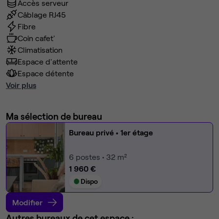
Accès serveur
Câblage RJ45
Fibre
Coin cafet'
Climatisation
Espace d'attente
Espace détente
Voir plus
Ma sélection de bureau
Bureau privé
• 1er étage
6
postes • 32 m²
1 960 €
Dispo
Modifier
Autres bureaux de cet espace :