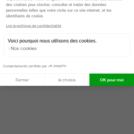
Kelly
K
des cookies pour stocker, consulter et traiter des données
personnelles telles que votre visite sur ce site internet, et les
Partenaire depuis 2024
Axeptio consent
identifiants de cookie.
Répond en quelques jours
Lire la politique de confidentialité
Taux de réponse : 30%
Locataires trouvés sur Ubiq : 6
Voici pourquoi nous utilisons des cookies.
Nos cookies
Contacter
Consentements certifiés par
Fermer
Je choisis
OK pour moi