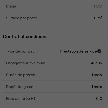
détente pour prendre une pause bien méritée. Café et
Étage
RDC
boissons fraiches à volonté.
Espaces 1 à 5 postes. Mobilier, services, équipements
inclus. Cuisine, Cafeteria, Game Room.
Surface par poste
6 m²
Accès sécurisé 24H/24. Café et boissons fraiches à
volonté. Parking à vélo sécurisé.
Contrat et conditions
Type de contrat
Prestation de service
Engagement minimum
Aucun
Durée de préavis
1 mois
Dépôt de garantie
1 mois
Frais d'entrée HT
0 €