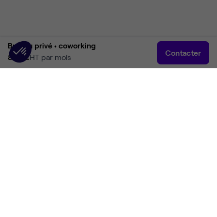
Bureau privé •
coworking
Contacter
890 €
HT par mois
Accueil
Rechercher
Connexion
Plus
Accueil
Location bureaux Paris
Location bureaux Paris 12