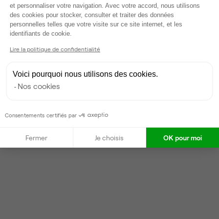
et personnaliser votre navigation. Avec votre accord, nous utilisons
des cookies pour stocker, consulter et traiter des données
Kelly
K
personnelles telles que votre visite sur ce site internet, et les
Axeptio consent
Partenaire depuis 2024
identifiants de cookie.
Répond en quelques jours
Lire la politique de confidentialité
Taux de réponse : 30%
Locataires trouvés sur Ubiq : 6
Voici pourquoi nous utilisons des cookies.
Nos cookies
Contacter
Consentements certifiés par
Fermer
Je choisis
OK pour moi