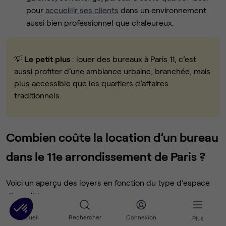
pour
accueillir ses clients
dans un environnement
aussi bien professionnel que chaleureux.
💡
Le petit plus
: louer des bureaux à Paris 11, c’est
aussi profiter d’une ambiance urbaine, branchée, mais
plus accessible que les quartiers d’affaires
traditionnels.
Combien coûte la location d’un bureau
dans le 11e arrondissement de Paris ?
Voici un aperçu des loyers en fonction du type d’espace
disponible :
Accueil
Rechercher
Connexion
Plus
Type d’espace
Prix moyen HT / poste / mois