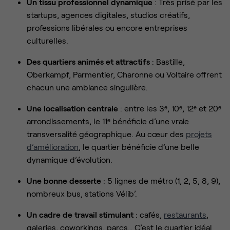
Un tissu professionnel dynamique
: Très prisé par les
startups, agences digitales, studios créatifs,
professions libérales ou encore entreprises
culturelles.
Des quartiers animés et attractifs
: Bastille,
Oberkampf, Parmentier, Charonne ou Voltaire offrent
chacun une ambiance singulière.
Une localisation centrale
: entre les 3ᵉ, 10ᵉ, 12ᵉ et 20ᵉ
arrondissements, le 11ᵉ bénéficie d’une vraie
transversalité géographique. Au cœur des
projets
d’amélioration
, le quartier bénéficie d’une belle
dynamique d’évolution.
Une bonne desserte
: 5 lignes de métro (1, 2, 5, 8, 9),
nombreux bus, stations Vélib’.
Un cadre de travail stimulant
: cafés,
restaurants
,
galeries, coworkings, parcs… C’est le quartier idéal