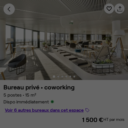
Bureau privé •
coworking
5 postes
•
15 m²
Dispo immédiatement
Voir 6 autres bureaux dans cet espace
1 500 €
HT par mois