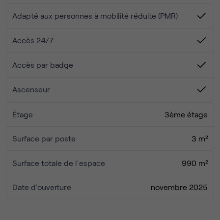
équipés, des espaces de coworking et des salles de
réunion.
Adapté aux personnes à mobilité réduite (PMR)
Avec 30 bureaux privatifs et 2 salles pouvant accueillir
jusqu’à 10 personnes, cet emplacement s’adapte aussi
Accès 24/7
bien aux start-up qu’aux PME et multinationales, grâce à
des conditions flexibles et des installations de premier
Accès par badge
ordre.
Ascenseur
Étage
3ème étage
Surface par poste
3 m²
Surface totale de l'espace
990 m²
Date d'ouverture
novembre 2025