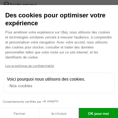
Accès serveur
Câblage RJ45
Des cookies pour optimiser votre
Fibre
expérience
Coin cafet'
Climatisation
Plateforme de Gestion du Consentem
Pour améliorer votre expérience sur Ubiq, nous utilisons des cookies
Espace d'attente
et technologies similaires servant à mesurer l'audience, à comprendre
Espace détente
et personnaliser votre navigation. Avec votre accord, nous utilisons
des cookies pour stocker, consulter et traiter des données
Ménage
personnelles telles que votre visite sur ce site internet, et les
Voir plus
Axeptio consent
identifiants de cookie.
Lire la politique de confidentialité
Ma sélection de bureau
Voici pourquoi nous utilisons des cookies.
Bureau privé
• 3ème étage
Nos cookies
5
postes • 15 m²
1 500 €
Consentements certifiés par
Dispo
Fermer
Je choisis
OK pour moi