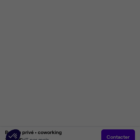
Bureau privé •
coworking
Contacter
1 500 €
HT par mois