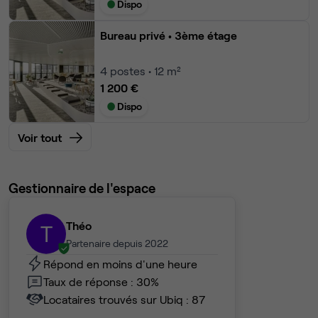
Dispo
Bureau privé
• 3ème étage
4
postes • 12 m²
1 200 €
Dispo
Voir tout
Gestionnaire de l'espace
Théo
T
Partenaire depuis 2022
Répond en moins d'une heure
Taux de réponse : 30%
Locataires trouvés sur Ubiq : 87