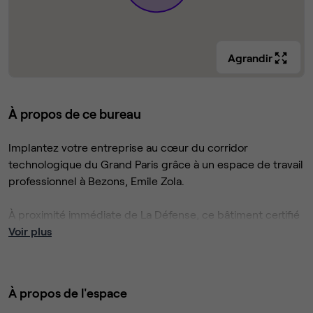
Agrandir
À propos de ce bureau
Implantez votre entreprise au cœur du corridor
technologique du Grand Paris grâce à un espace de travail
professionnel à Bezons, Emile Zola.
À proximité immédiate de La Défense, ce bâtiment certifié
WELL offre 990 m² alliant accessibilité (tramway T, 10 min
Voir plus
de La Défense, carrefour A15/A86) et environnement
calme de pôle d’affaires.
À propos de l'espace
Regus Emile Zola propose des bureaux entièrement