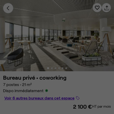
Bureau privé •
coworking
7 postes
•
21 m²
Dispo immédiatement
Voir 6 autres bureaux dans cet espace
2 100 €
HT par mois