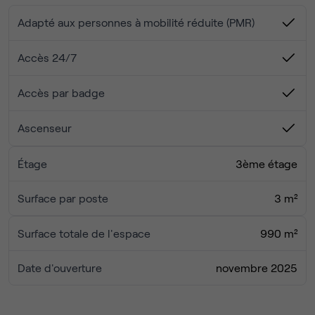
équipés, des espaces de coworking et des salles de
réunion.
Adapté aux personnes à mobilité réduite (PMR)
Avec 30 bureaux privatifs et 2 salles pouvant accueillir
jusqu’à 10 personnes, cet emplacement s’adapte aussi
Accès 24/7
bien aux start-up qu’aux PME et multinationales, grâce à
des conditions flexibles et des installations de premier
Accès par badge
ordre.
Ascenseur
Étage
3ème étage
Surface par poste
3 m²
Surface totale de l'espace
990 m²
Date d'ouverture
novembre 2025