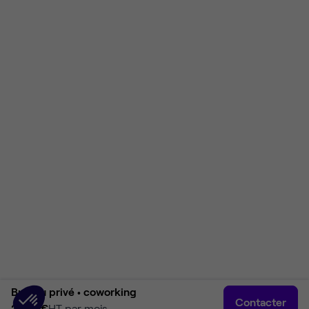
Bureau privé •
coworking
Contacter
2 100 €
HT par mois