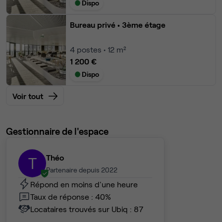
Dispo
Bureau privé
• 3ème étage
4
postes • 12 m²
1 200 €
Dispo
Voir tout
Gestionnaire de l'espace
Théo
T
Partenaire depuis 2022
Répond en moins d'une heure
Taux de réponse : 40%
Locataires trouvés sur Ubiq : 87