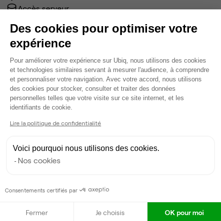
Accès serveur
Câblage RJ45
Des cookies pour optimiser votre
Fibre
expérience
Coin cafet'
Climatisation
Plateforme de Gestion du Consentem
Pour améliorer votre expérience sur Ubiq, nous utilisons des cookies
Espace d'attente
et technologies similaires servant à mesurer l'audience, à comprendre
Espace détente
et personnaliser votre navigation. Avec votre accord, nous utilisons
des cookies pour stocker, consulter et traiter des données
Ménage
personnelles telles que votre visite sur ce site internet, et les
Voir plus
Axeptio consent
identifiants de cookie.
Lire la politique de confidentialité
Ma sélection de bureau
Voici pourquoi nous utilisons des cookies.
Bureau privé
• 3ème étage
Nos cookies
7
postes • 21 m²
2 100 €
Consentements certifiés par
Dispo
Fermer
Je choisis
OK pour moi