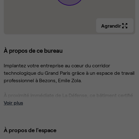
Agrandir
À propos de ce bureau
Implantez votre entreprise au cœur du corridor
technologique du Grand Paris grâce à un espace de travail
professionnel à Bezons, Emile Zola.
À proximité immédiate de La Défense, ce bâtiment certifié
WELL offre 990 m² alliant accessibilité (tramway T, 10 min
Voir plus
de La Défense, carrefour A15/A86) et environnement
calme de pôle d’affaires.
À propos de l'espace
Regus Emile Zola propose des bureaux entièrement