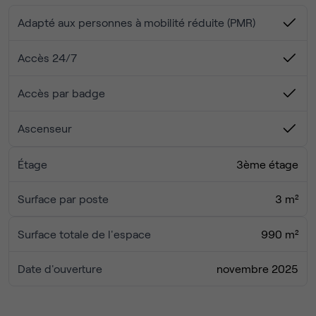
équipés, des espaces de coworking et des salles de
réunion.
Adapté aux personnes à mobilité réduite (PMR)
Avec 30 bureaux privatifs et 2 salles pouvant accueillir
jusqu’à 10 personnes, cet emplacement s’adapte aussi
Accès 24/7
bien aux start-up qu’aux PME et multinationales, grâce à
des conditions flexibles et des installations de premier
Accès par badge
ordre.
Ascenseur
Étage
3ème étage
Surface par poste
3 m²
Surface totale de l'espace
990 m²
Date d'ouverture
novembre 2025