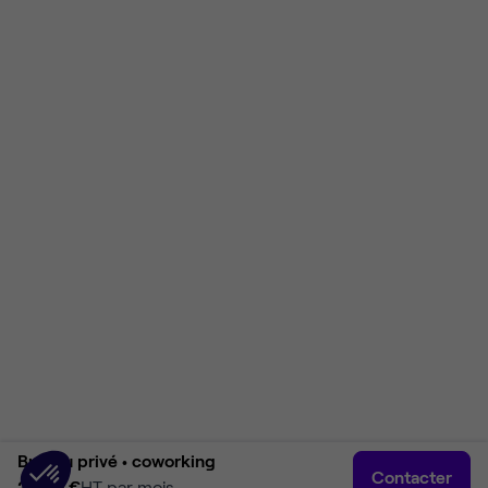
Bureau privé •
coworking
Contacter
2 400 €
HT par mois