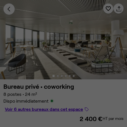
Bureau privé •
coworking
8 postes
•
24 m²
Dispo immédiatement
Voir 6 autres bureaux dans cet espace
2 400 €
HT par mois