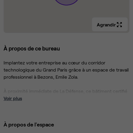
Agrandir
À propos de ce bureau
Implantez votre entreprise au cœur du corridor
technologique du Grand Paris grâce à un espace de travail
professionnel à Bezons, Emile Zola.
À proximité immédiate de La Défense, ce bâtiment certifié
WELL offre 990 m² alliant accessibilité (tramway T, 10 min
Voir plus
de La Défense, carrefour A15/A86) et environnement
calme de pôle d’affaires.
À propos de l'espace
Regus Emile Zola propose des bureaux entièrement