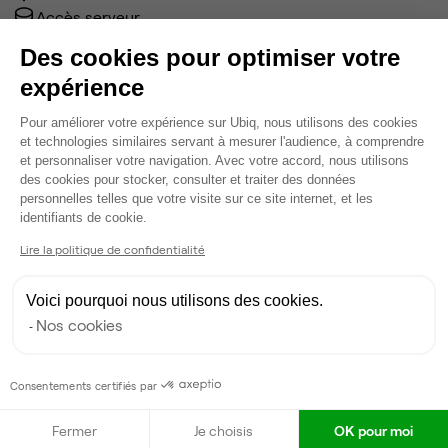
Accès serveur
Câblage RJ45
Des cookies pour optimiser votre
Fibre
expérience
Coin cafet'
Climatisation
Plateforme de Gestion du Consentem
Pour améliorer votre expérience sur Ubiq, nous utilisons des cookies
Espace d'attente
et technologies similaires servant à mesurer l'audience, à comprendre
Espace détente
et personnaliser votre navigation. Avec votre accord, nous utilisons
des cookies pour stocker, consulter et traiter des données
Ménage
personnelles telles que votre visite sur ce site internet, et les
Voir plus
Axeptio consent
identifiants de cookie.
Lire la politique de confidentialité
Ma sélection de bureau
Voici pourquoi nous utilisons des cookies.
Bureau privé
• 3ème étage
Nos cookies
8
postes • 24 m²
2 400 €
Consentements certifiés par
Dispo
Fermer
Je choisis
OK pour moi