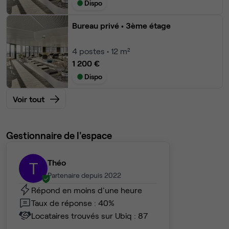
Dispo
Bureau privé
• 3ème étage
4
postes • 12 m²
1 200 €
Dispo
Voir tout
Gestionnaire de l'espace
Théo
T
Partenaire depuis 2022
Répond en moins d'une heure
Taux de réponse : 40%
Locataires trouvés sur Ubiq : 87