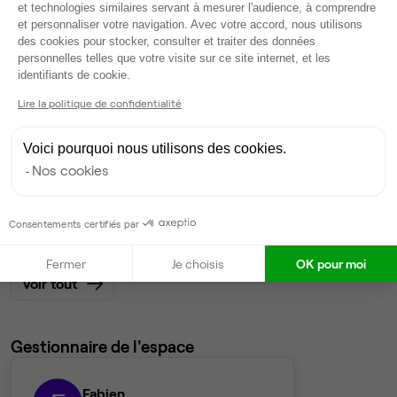
et technologies similaires servant à mesurer l'audience, à comprendre
et personnaliser votre navigation. Avec votre accord, nous utilisons
Bureau privé
• 3ème étage
des cookies pour stocker, consulter et traiter des données
personnelles telles que votre visite sur ce site internet, et les
Axeptio consent
19
postes • 76 m²
identifiants de cookie.
7 138 €
Lire la politique de confidentialité
Dispo
Voici pourquoi nous utilisons des cookies.
Bureau privé
• 3ème étage
Nos cookies
19
postes • 76 m²
7 138 €
Consentements certifiés par
Dispo
Fermer
Je choisis
OK pour moi
Voir tout
Gestionnaire de l'espace
Fabien