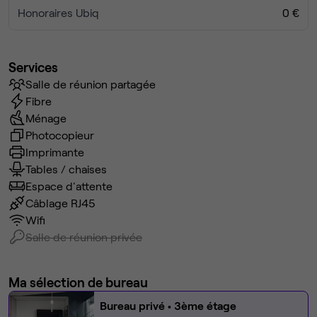
Honoraires Ubiq
0 €
Services
Salle de réunion partagée
Fibre
Ménage
Photocopieur
Imprimante
Tables / chaises
Espace d'attente
Câblage RJ45
Wifi
Salle de réunion privée
Ma sélection de bureau
Bureau privé
• 3ème étage