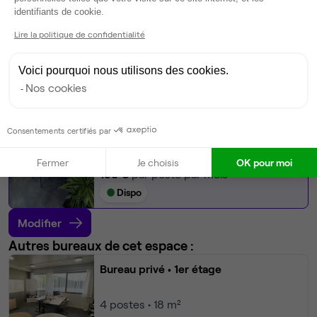
Climatisation
Axeptio consent
identifiants de cookie.
Espace d'attente
Lire la politique de confidentialité
Espace détente
Voir plus
Voici pourquoi nous utilisons des cookies.
Nos cookies
Ma sélection de bureau
Open Space
• 1er étage
Consentements certifiés par
8
postes disponibles
Fermer
Je choisis
OK pour moi
150 €
par poste par mois
Dispo
Modifier
Autres bureaux de cet espace :
Bureau privé
• 1er étage
4
postes • 18 m²