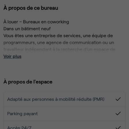
À propos de ce bureau
À louer – Bureaux en coworking
Dans un bâtiment neuf
Vous êtes une entreprise de services, une équipe de
programmeurs, une agence de communication ou un
travailleur indépendant à la recherche d’un espace de
travail confortable, moderne et bien situé ?
Voir plus
Découvrez notre plateau central de 8 bureaux de
coworking, situés au cœur du tout nouveau bâtiment
Bureaux confortables, lumineux et végétalisés, au sein d’un
À propos de l'espace
espace convivial pensé pour le bien-être et la
concentration.
Adapté aux personnes à mobilité réduite (PMR)
Caractéristiques :
Parking payant
8 bureaux fermés à louer, dans un espace partagé
haut de gamme
Accès 24/7