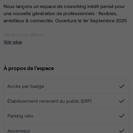
Nous lançons un espace de coworking inédit pensé pour
une nouvelle génération de professionnels : flexibles,
ambitieux & connectés. Ouverture le 1er Septembre 2025
Ce qui vous attend :
Voir plus
• Des espaces conçus pour inspirer
Open space, zones calmes ou animées — tout s’adapte à
votre rythme.
À propos de l'espace
• Une communauté hybride et engagée
Freelances, créatifs, entrepreneurs, étudiants, entreprises
Accès par badge
: ici, les opportunités se créent naturellement.
Établissement recevant du public (ERP)
• Un lieu iconique, au cœur de Toulouse
Design signature, espaces communs chaleureux,
Parking vélo
restaurant, rooftop, salle de sport… Vous travaillez dans un
véritable lieu de vie où tout est accessible !
Ascenseur