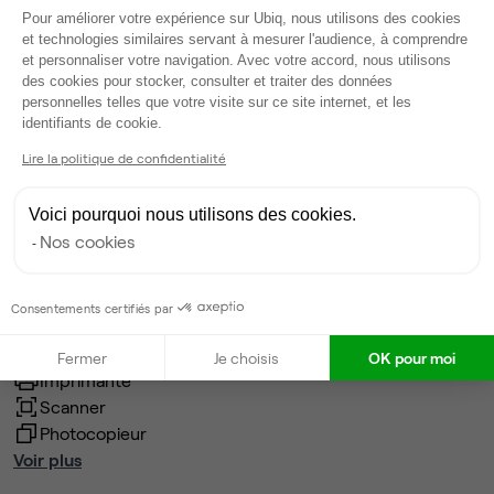
Plateforme de Gestion du Consentem
Pour améliorer votre expérience sur Ubiq, nous utilisons des cookies
Frais d'entrée HT
0 €
TARIFS
et technologies similaires servant à mesurer l'audience, à comprendre
et personnaliser votre navigation. Avec votre accord, nous utilisons
des cookies pour stocker, consulter et traiter des données
Honoraires Ubiq
0 €
Day Pass : 26€ HT
personnelles telles que votre visite sur ce site internet, et les
1 mois : 156€ HT
Axeptio consent
identifiants de cookie.
6 mois : 145€ HT
Lire la politique de confidentialité
12 mois : 128€ HT
Services
Salle de réunion partagée
Voici pourquoi nous utilisons des cookies.
Wifi
Nos cookies
Coin cafet'
Climatisation
Espace détente
Consentements certifiés par
Ménage
Tables / chaises
Fermer
Je choisis
OK pour moi
Imprimante
Scanner
Photocopieur
Voir plus