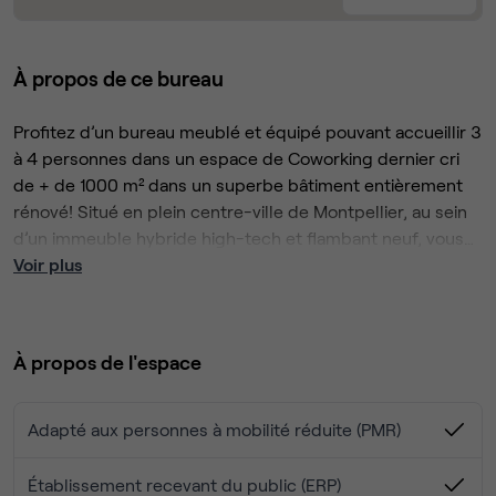
À propos de ce bureau
Profitez d’un bureau meublé et équipé pouvant accueillir 3
à 4 personnes dans un espace de Coworking dernier cri
de + de 1000 m² dans un superbe bâtiment entièrement
rénové! Situé en plein centre-ville de Montpellier, au sein
d’un immeuble hybride high-tech et flambant neuf, vous
bénéficierez des nombreux espaces du bâtiment. Tout en
Voir plus
ayant accès aux nombreux services inclus ou optionnels et
🛋️ÉQUIPEMENTS
aux événements de la résidence!
- Wi-Fi fibre noire ultra haut-débit
- bâtiment intelligent & ultra sécurisé
À propos de l'espace
- mobilier de bureau design & extra confort
- climatisation réversible
- salles de réunion connectées (Visio, Chromecast,
Adapté aux personnes à mobilité réduite (PMR)
Samsung flip...)
- reprographie laser HD
Établissement recevant du public (ERP)