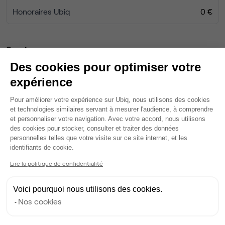
Honoraires Ubiq
0 €
Services
4 salles de réunion partagées
Des cookies pour optimiser votre
Wifi
expérience
Fibre
Plateforme de Gestion du Consentem
Coin cafet'
Pour améliorer votre expérience sur Ubiq, nous utilisons des cookies
et technologies similaires servant à mesurer l'audience, à comprendre
Climatisation
et personnaliser votre navigation. Avec votre accord, nous utilisons
Espace d'attente
des cookies pour stocker, consulter et traiter des données
Espace détente
personnelles telles que votre visite sur ce site internet, et les
Axeptio consent
Ménage
identifiants de cookie.
Tables / chaises
Lire la politique de confidentialité
Imprimante
Voir plus
Voici pourquoi nous utilisons des cookies.
Nos cookies
Ma sélection de bureau