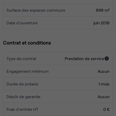
- Bus 9, 14 & 37 à 5min à pied
- Gare Saint-Roch à 7 min en vélo
Surface des espaces communs
898 m²
- Place de la comédie à 10min à pied
- Aéroport Montpellier à 15min en voiture
Date d'ouverture
juin 2019
- Centre commercial Polygone à 3mn à pied
Contrat et conditions
Type de contrat
Prestation de service
Engagement minimum
Aucun
Durée de préavis
1 mois
Dépôt de garantie
Aucun
Frais d'entrée HT
0 €