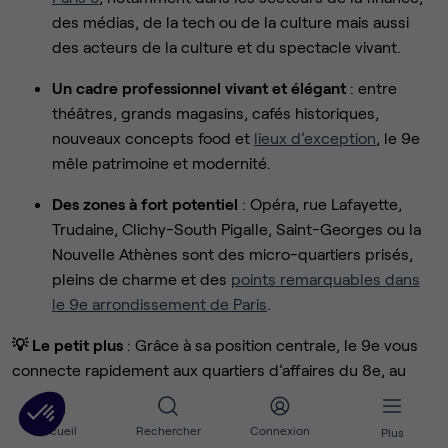
des médias, de la tech ou de la culture mais aussi
des acteurs de la culture et du spectacle vivant.
Un cadre professionnel vivant et élégant
: entre
théâtres, grands magasins, cafés historiques,
nouveaux concepts food et
lieux d’exception
, le 9e
mêle patrimoine et modernité.
Des zones à fort potentiel
: Opéra, rue Lafayette,
Trudaine, Clichy-South Pigalle, Saint-Georges ou la
Nouvelle Athènes sont des micro-quartiers prisés,
pleins de charme et des
points remarquables dans
le 9e arrondissement de Paris
.
💡 Le petit plus
: Grâce à sa position centrale, le 9e vous
connecte rapidement aux quartiers d’affaires du 8e, au
dynamisme du 2e (Sentier) et à la Gare du Nord. C’est l’un
des arrondissements les plus recherchés pour
louer des
Accueil
Rechercher
Connexion
Plus
bureaux à Paris
, alliant accessibilité et prestige.