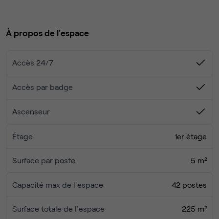
Cet espace est composé de :
📌 1 cuisine équipée
À propos de l'espace
📌 1 phonebooth
📌 2 open spaces spacieux
📌 3 salles de réunion
Accès 24/7
Le quartier Marcadet, dynamique et branché, regorge de
Accès par badge
restaurants, de bars et de commerces pour vos pauses
déjeuner et afterwork.
Ascenseur
Étage
1er étage
Surface par poste
5 m²
Capacité max de l'espace
42 postes
Surface totale de l'espace
225 m²