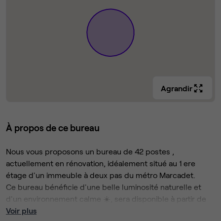
Agrandir
À propos de ce bureau
Nous vous proposons un bureau de 42 postes ,
actuellement en rénovation, idéalement situé au 1 ere
étage d'un immeuble à deux pas du métro Marcadet.
Ce bureau bénéficie d'une belle luminosité naturelle et
d'un environnement calme ☀️, sera disponible à partir de
Septembre 2025.
Voir plus