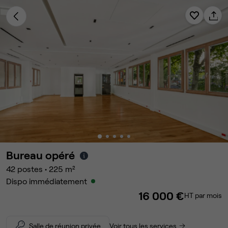
Bureau opéré
42
postes
•
225
m²
Dispo immédiatement
16 000 €
HT par mois
Salle de réunion privée
Voir tous les services