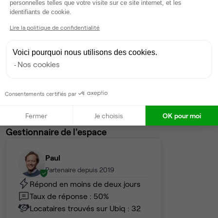
personnelles telles que votre visite sur ce site internet, et les
Dispo
Axeptio consent
identifiants de cookie.
Bureau privé
• 1er étage
Lire la politique de confidentialité
40
postes • 260 m²
Voici pourquoi nous utilisons des cookies.
10 000 €
Nos cookies
Dispo
Consentements certifiés par
Voir tout
Fermer
Je choisis
OK pour moi
Gestionnaire de l'espace
Paul
Partenaire depuis 2019
Répond en moins de deux jours
Taux de réponse : 50%
Locataires trouvés sur Ubiq : 32