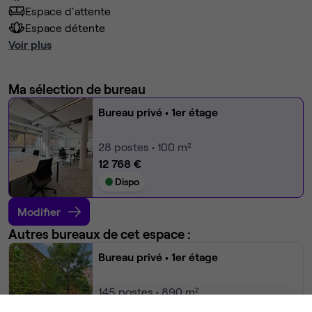
Espace d'attente
Espace détente
Voir plus
Ma sélection de bureau
Bureau privé
• 1er étage
28
postes • 100 m²
12 768 €
Dispo
Modifier
Autres bureaux de cet espace :
Bureau privé
• 1er étage
145
postes • 890 m²
66 120 €