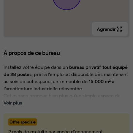
Agrandir
À propos de ce bureau
Installez votre équipe dans un
bureau privatif tout équipé
de 28 postes
, prêt à l’emploi et disponible dès maintenant
au sein de cet espace, un immeuble de
15 000 m² à
l’architecture industrielle réinventée
.
Cet espace propose bien plus qu’un simple espace de
travail :
Voir plus
des
plateaux lumineux
, des
bureaux flexibles
, des
salles
de réunion modernes
, de vastes
espaces communs
et des
Offre spéciale
services premium
, pensés pour offrir une expérience de
travail inspirante et fluide.
2 mois de gratuité par année d'engagement