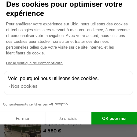
Des cookies pour optimiser votre
Dispo
expérience
Bureau privé
• 1er étage
Plateforme de Gestion du Consentem
Pour améliorer votre expérience sur Ubiq, nous utilisons des cookies
et technologies similaires servant à mesurer l'audience, à comprendre
76
postes • 480 m²
et personnaliser votre navigation. Avec votre accord, nous utilisons
des cookies pour stocker, consulter et traiter des données
34 656 €
personnelles telles que votre visite sur ce site internet, et les
Dispo
Axeptio consent
identifiants de cookie.
Lire la politique de confidentialité
Bureau privé
• 1er étage
Voici pourquoi nous utilisons des cookies.
15
postes • 113,6 m²
Nos cookies
6 840 €
Dispo
Consentements certifiés par
Bureau privé
• 1er étage
Fermer
Je choisis
OK pour moi
10
postes • 57,6 m²
4 560 €