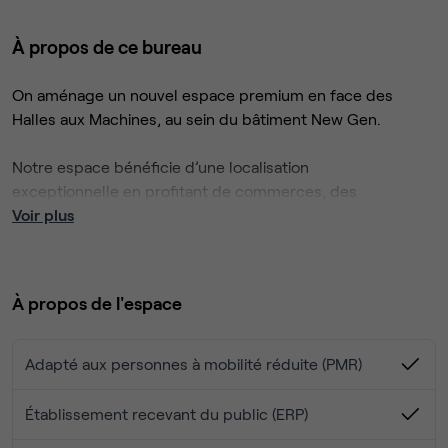
À propos de ce bureau
On aménage un nouvel espace premium en face des
Halles aux Machines, au sein du bâtiment New Gen.
Notre espace bénéficie d’une localisation
exceptionnelle en profitant de commerces, des
restaurants, d'une crèche et des transports à proximité.
Voir plus
Nous avons 57 bureaux évolutifs selon vos besoins (de 1 à
11 postes et + si besoin).
À propos de l'espace
Ils sont meublés et décorés.
Les + de l’espace : Des bureaux et une terrasse avec vue
Adapté aux personnes à mobilité réduite (PMR)
sur la Piste des géants, une luminosité exceptionnelle, 10
salles de réunion, une grande tisanerie, une salle de sport,
Établissement recevant du public (ERP)
un espace gaming, des vestiaires, un parking voiture