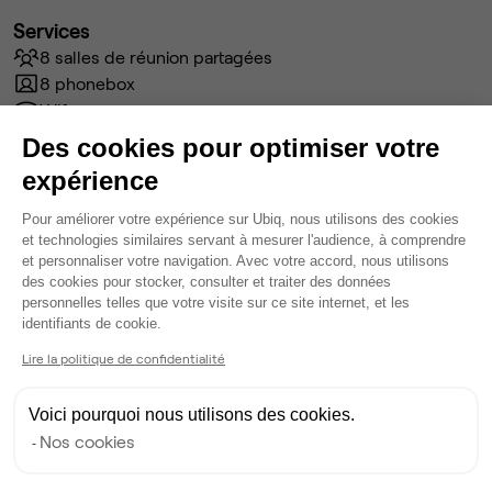
Services
8 salles de réunion partagées
8 phonebox
Wifi
Accès serveur
Des cookies pour optimiser votre
Câblage RJ45
expérience
Fibre
Plateforme de Gestion du Consentem
Coin cafet'
Pour améliorer votre expérience sur Ubiq, nous utilisons des cookies
Climatisation
et technologies similaires servant à mesurer l'audience, à comprendre
et personnaliser votre navigation. Avec votre accord, nous utilisons
Espace d'attente
des cookies pour stocker, consulter et traiter des données
Espace détente
personnelles telles que votre visite sur ce site internet, et les
Axeptio consent
Voir plus
identifiants de cookie.
Lire la politique de confidentialité
Ma sélection de bureau
Voici pourquoi nous utilisons des cookies.
Bureau privé
• 3ème étage
Nos cookies
4
postes • 16 m²