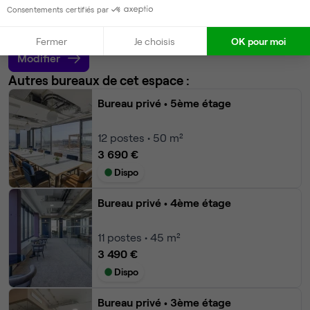
1 490 €
Consentements certifiés par
Dispo
Fermer
Je choisis
OK pour moi
Modifier
Autres bureaux de cet espace :
Bureau privé
• 5ème étage
12
postes • 50 m²
3 690 €
Dispo
Bureau privé
• 4ème étage
11
postes • 45 m²
3 490 €
Dispo
Bureau privé
• 3ème étage