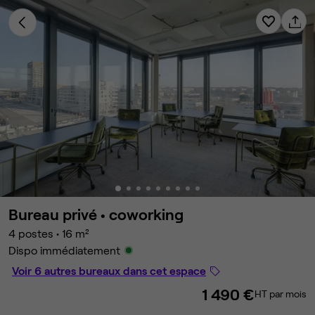
Bureau privé •
coworking
4 postes
•
16 m²
Dispo immédiatement
Voir 6 autres bureaux dans cet espace
1 490 €
HT par mois