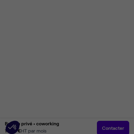
Bureau privé •
coworking
Contacter
1 625 €
HT par mois
Accueil
Rechercher
Connexion
Plus