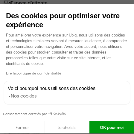
Espace d'attente
Espace détente
Des cookies pour optimiser votre
Ménage
expérience
Tables / chaises
Imprimante
Plateforme de Gestion du Consentem
Pour améliorer votre expérience sur Ubiq, nous utilisons des cookies
Voir plus
et technologies similaires servant à mesurer l'audience, à comprendre
et personnaliser votre navigation. Avec votre accord, nous utilisons
des cookies pour stocker, consulter et traiter des données
Ma sélection de bureau
personnelles telles que votre visite sur ce site internet, et les
Axeptio consent
identifiants de cookie.
Bureau privé
• 3ème étage
Lire la politique de confidentialité
5
postes • 25 m²
Voici pourquoi nous utilisons des cookies.
1 625 €
Nos cookies
Dispo
Modifier
Consentements certifiés par
Autres bureaux de cet espace :
Fermer
Je choisis
OK pour moi
Bureau privé
• 3ème étage