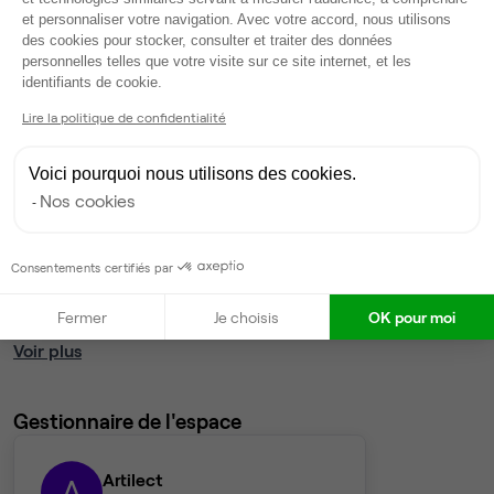
et personnaliser votre navigation. Avec votre accord, nous utilisons
des cookies pour stocker, consulter et traiter des données
Services
personnelles telles que votre visite sur ce site internet, et les
Axeptio consent
identifiants de cookie.
Salle de réunion partagée
Coin cafet'
Lire la politique de confidentialité
Ménage
Imprimante
Voici pourquoi nous utilisons des cookies.
Espace détente
Nos cookies
Tables / chaises
Vidéo projecteur
Consentements certifiés par
Espace extérieur
Wifi
Fermer
Je choisis
OK pour moi
Fibre
Voir plus
Gestionnaire de l'espace
Artilect
A