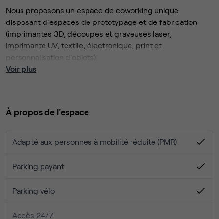
Nous proposons un espace de coworking unique
disposant d'espaces de prototypage et de fabrication
(imprimantes 3D, découpes et graveuses laser,
imprimante UV, textile, électronique, print et
personnalisation d'objets).
Un écosystème idéal pour développer des projets,
Voir plus
rencontrer de futurs partenaires, échanger, partager et
télétravailler.
À propos de l'espace
Un espace chaleureux de convivialité, de détente et de
travail sans équivalent dans la ville rose. L’art de
décloisonner les pratiques et de favoriser les rencontres.
Adapté aux personnes à mobilité réduite (PMR)
En effet, ce coworking de 280 m² accueille des
professionnels comme des particuliers. Situé en plein
Parking payant
centre-ville historique de Toulouse, entre les stations de
métros Esquirol et Capitole, vous pourrez également vous
Parking vélo
y rendre en voiture (parking Esquirol), en bus ou à vélo
(parking vélo).
Accès 24/7