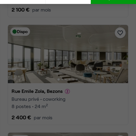
2 100 €
par mois
Dispo
Rue Emile Zola, Bezons
Bureau privé • coworking
2
8 postes • 24 m
2 400 €
par mois