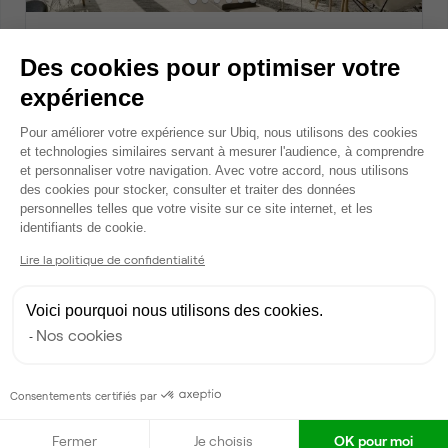
Rue Emile Zola, Bezons
Des cookies pour optimiser votre
Bureau privé • coworking
2
5 postes • 15 m
expérience
1 500 €
Plateforme de Gestion du Consentem
par mois
Pour améliorer votre expérience sur Ubiq, nous utilisons des cookies
et technologies similaires servant à mesurer l'audience, à comprendre
et personnaliser votre navigation. Avec votre accord, nous utilisons
des cookies pour stocker, consulter et traiter des données
Dispo
personnelles telles que votre visite sur ce site internet, et les
Axeptio consent
identifiants de cookie.
Lire la politique de confidentialité
Voici pourquoi nous utilisons des cookies.
Nos cookies
Rue Emile Zola, Bezons
Consentements certifiés par
Bureau privé • coworking
2
Fermer
Je choisis
OK pour moi
7 postes • 21 m