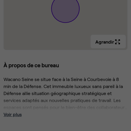
Agrandir
À propos de ce bureau
Wacano Seine se situe face à la Seine à Courbevoie à 8
min de la Défense. Cet immeuble luxueux sans pareil à la
Défense allie situation géographique stratégique et
services adaptés aux nouvelles pratiques de travail. Les
espaces sont pensés pour le bien-être des collaborateurs
et l’accueil de vos partenaires de prestige.
Voir plus
Wacano Seine est un lieu unique à destination des
entrepreneurs, TPE/PME et acteurs de l’innovation situé