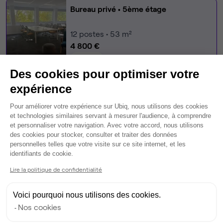
Bureau privé
• 5ème étage
12
postes • 53 m²
4 800 €
Dispo
Des cookies pour optimiser votre
Modifier
expérience
Autre bureau de cet espace :
Plateforme de Gestion du Consentem
Pour améliorer votre expérience sur Ubiq, nous utilisons des cookies
Open Space
• 5ème étage
et technologies similaires servant à mesurer l'audience, à comprendre
et personnaliser votre navigation. Avec votre accord, nous utilisons
des cookies pour stocker, consulter et traiter des données
46
postes disponibles
personnelles telles que votre visite sur ce site internet, et les
400 €
par poste par mois
Axeptio consent
identifiants de cookie.
Dispo
Lire la politique de confidentialité
Voir tout
Voici pourquoi nous utilisons des cookies.
Nos cookies
Gestionnaire de l'espace