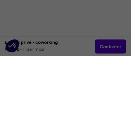
Bureau privé •
coworking
Contacter
1 170 €
HT par mois
Accueil
Rechercher
Connexion
Plus