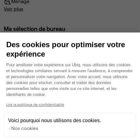
Ménage
Voir plus
Ma sélection de bureau
Bureau privé
• 2ème étage
Des cookies pour optimiser votre
expérience
3
postes • 12 m²
Plateforme de Gestion du Consentem
1 170 €
Pour améliorer votre expérience sur Ubiq, nous utilisons des cookies
Dispo
et technologies similaires servant à mesurer l'audience, à comprendre
et personnaliser votre navigation. Avec votre accord, nous utilisons
des cookies pour stocker, consulter et traiter des données
Modifier
personnelles telles que votre visite sur ce site internet, et les
Axeptio consent
Autres bureaux de cet espace :
identifiants de cookie.
Bureau privé
• 2ème étage
Lire la politique de confidentialité
10
postes • 40 m²
Voici pourquoi nous utilisons des cookies.
3 900 €
Nos cookies
Dispo