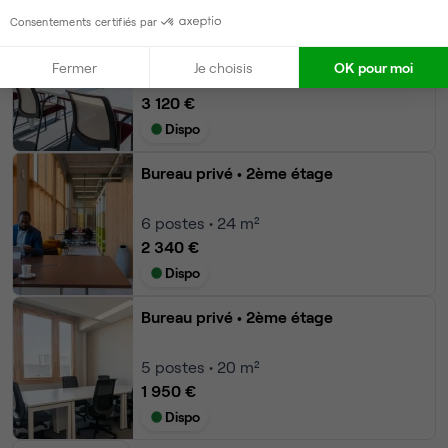
Consentements certifiés par
Bureau privé
• 2ème étage
Fermer
Je choisis
OK pour moi
8
postes • 32 m²
3 120 €
Dispo
Bureau privé
• 2ème étage
6
postes • 24 m²
2 340 €
Dispo
Bureau privé
• 2ème étage
5
postes • 20 m²
1 950 €
Dispo