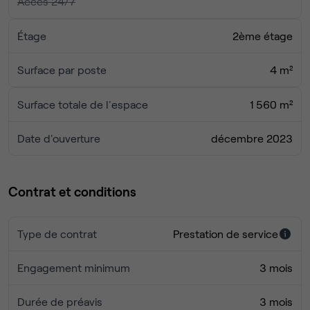
Accès 24/7
emmener de Palaiseau à Paris et l’aéroport Charles de
Gaulles. L'impressionnant château de la Saussaye se
Étage
2ème étage
trouve à deux arrêts de bus. Dans le voisinage du centre
se trouvent l'École polytechnique et de nombreux
Surface par poste
4 m²
campus et incubateurs d’université, mais également le
Parc intercommunal Eugène Chanlon, la piscine de l'École
Surface totale de l'espace
1 560 m²
polytechnique et le Gymnase du Guichet.
Date d'ouverture
décembre 2023
Contrat et conditions
Type de contrat
Prestation de service
Engagement minimum
3 mois
Durée de préavis
3 mois