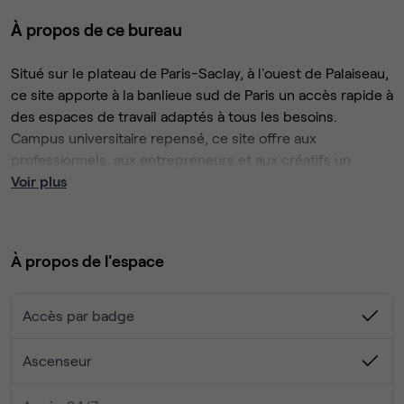
À propos de ce bureau
Situé sur le plateau de Paris-Saclay, à l'ouest de Palaiseau,
ce site apporte à la banlieue sud de Paris un accès rapide à
des espaces de travail adaptés à tous les besoins.
Campus universitaire repensé, ce site offre aux
professionnels, aux entrepreneurs et aux créatifs un
espace de travail dynamique et connecté.
Voir plus
Grâce à plusieurs salles de réunion, bureaux privés et
espaces collaboratifs, ce centre d'affaires d’un genre
nouveau, offre à ses membres un accès Wi-Fi haut débit
À propos de l'espace
et l’assistance d’une équipe, le tout dans un
environnement accueillant pour les aider à tisser des liens
et à développer leurs projets.
Cet immeuble se trouve au cœur des communes de
Accès par badge
Saclay, Orsay et Palaiseau, permettant un accès rapide à
chacune d'elles.
Ascenseur
L'arrêt de bus Place des Suisses situé à proximité vous
relie à la gare de Lozère, qui dessert le RER B, pour vous