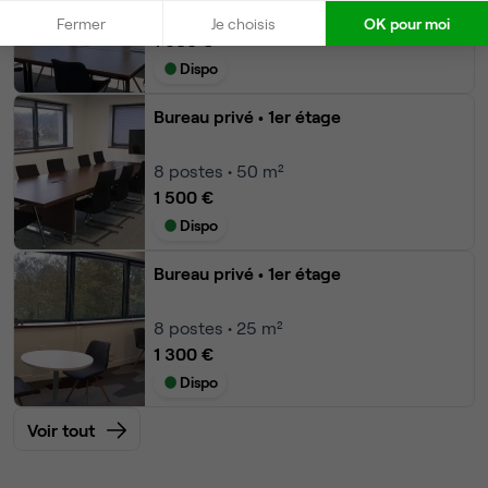
8
postes • 25 m²
Fermer
Je choisis
OK pour moi
1 300 €
Dispo
Bureau privé
• 1er étage
8
postes • 50 m²
1 500 €
Dispo
Bureau privé
• 1er étage
8
postes • 25 m²
1 300 €
Dispo
Voir tout