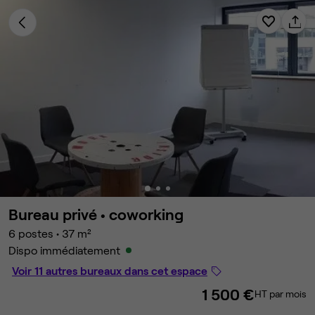
Bureau privé •
coworking
6 postes
•
37 m²
Dispo immédiatement
Voir 11 autres bureaux dans cet espace
1 500 €
HT par mois