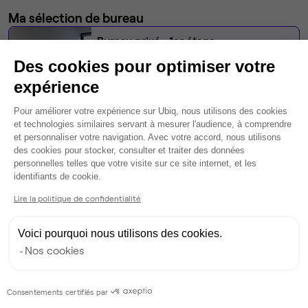
Ma sélection de bureau
Bureau privé
• 1er étage
Des cookies pour optimiser votre
6
postes • 37 m²
expérience
1 500 €
Plateforme de Gestion du Consentem
Dispo
Pour améliorer votre expérience sur Ubiq, nous utilisons des cookies
et technologies similaires servant à mesurer l'audience, à comprendre
et personnaliser votre navigation. Avec votre accord, nous utilisons
Modifier
des cookies pour stocker, consulter et traiter des données
Autres bureaux de cet espace :
personnelles telles que votre visite sur ce site internet, et les
Axeptio consent
identifiants de cookie.
Bureau privé
• 1er étage
Lire la politique de confidentialité
8
postes • 22 m²
Voici pourquoi nous utilisons des cookies.
1 300 €
Nos cookies
Dispo
Bureau privé
• 1er étage
Consentements certifiés par