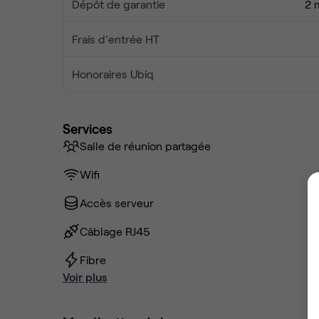
Dépôt de garantie
2 
Frais d'entrée HT
Honoraires Ubiq
Services
Salle de réunion partagée
Wifi
Accès serveur
Câblage RJ45
Fibre
Voir plus