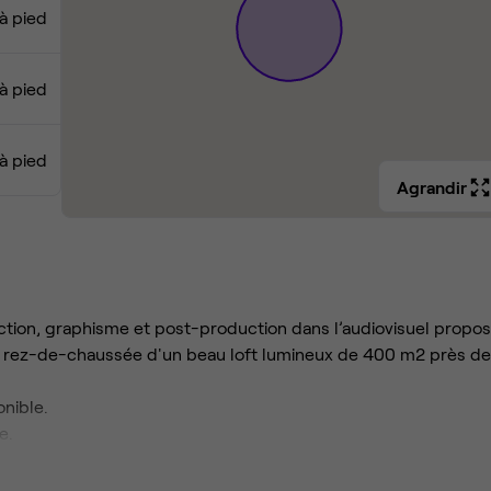
 à pied
 à pied
 à pied
Agrandir
tion, graphisme et post-production dans l’audiovisuel propos
au rez-de-chaussée d'un beau loft lumineux de 400 m2 près d
onible.
e.
 ou Guy Moquet.