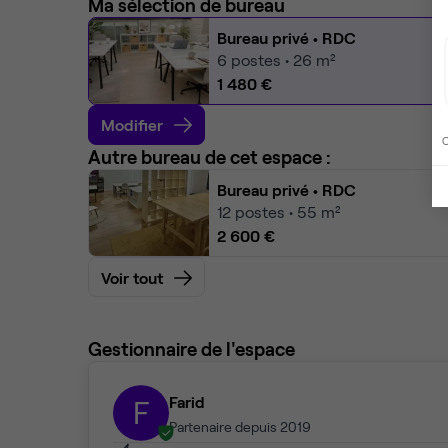
Ma sélection de bureau
Bureau privé
• RDC
6
postes • 26 m²
1 480 €
Modifier
C
Autre bureau de cet espace :
Bureau privé
• RDC
12
postes • 55 m²
2 600 €
Voir tout
Gestionnaire de l'espace
Farid
F
Partenaire depuis 2019