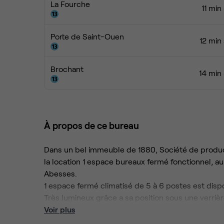
La Fourche
11 min
Porte de Saint-Ouen
12 min
Brochant
14 min
À propos de ce bureau
Dans un bel immeuble de 1880, Société de produc
la location 1 espace bureaux fermé fonctionnel, 
Abesses.
1 espace fermé climatisé de 5 à 6 postes est disp
Très lumineux grâce a sa position sous une verrièr
Proche commerces et métro, Abbesses, Lamarck
Voir plus
Parquet. Verrière mansardée. Structure Eiffel.