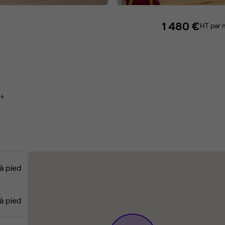
1 480 €
HT par 
à pied
 à pied