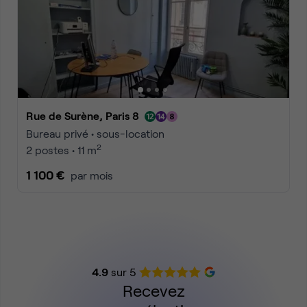
Rue de Surène, Paris 8
Bureau privé • sous-location
2
2 postes • 11 m
1 100 €
par mois
4.9
sur 5
Recevez