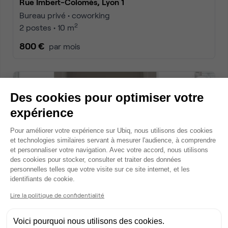
Rue Imbert-Colomès, Lyon 1
Bureau privé • coworking
2
2 postes • 10 m
800 €
par mois
Dispo
Des cookies pour optimiser votre
expérience
Plateforme de Gestion du Consentem
Pour améliorer votre expérience sur Ubiq, nous utilisons des cookies
et technologies similaires servant à mesurer l'audience, à comprendre
et personnaliser votre navigation. Avec votre accord, nous utilisons
des cookies pour stocker, consulter et traiter des données
personnelles telles que votre visite sur ce site internet, et les
Axeptio consent
identifiants de cookie.
Rue d'Algérie, Lyon 1
Bureau privé • coworking
Lire la politique de confidentialité
2
2 postes • 11 m
Voici pourquoi nous utilisons des cookies.
800 €
par mois