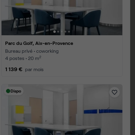
ix-en-Provence
 1 à 25
4