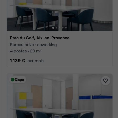
Accueil
Location bureaux Aix-en-Provence
Coworking A
Annonces
1
2
3