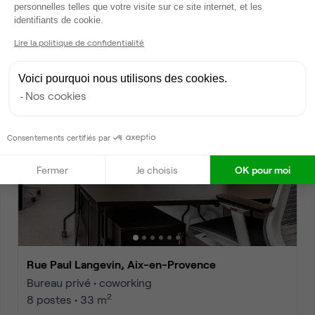
personnelles telles que votre visite sur ce site internet, et les
Rue Paul Langevin, Aix-en-Provence
Axeptio consent
identifiants de cookie.
Bureau privé • coworking
Lire la politique de confidentialité
2
8 postes • 33 m
2 250 €
par mois
Voici pourquoi nous utilisons des cookies.
Nos cookies
Dispo
Consentements certifiés par
Fermer
Je choisis
OK pour moi
Rue Paul Langevin, Aix-en-Provence
Bureau privé • coworking
2
8 postes • 33 m