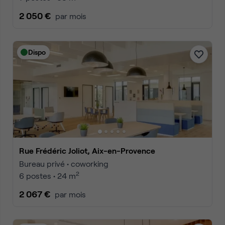
2 050 €
par mois
Dispo
Rue Frédéric Joliot, Aix-en-Provence
Bureau privé • coworking
2
6 postes • 24 m
2 067 €
par mois