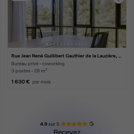
Rue Jean René Guillibert Gauthier de la Lauzière, Aix-en-Provence
Bureau privé • coworking
2
3 postes • 29 m
1 630 €
par mois
4.9
sur 5
Recevez