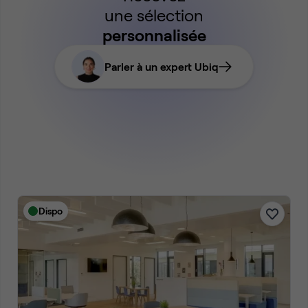
une sélection
personnalisée
Parler à un expert Ubiq
Dispo