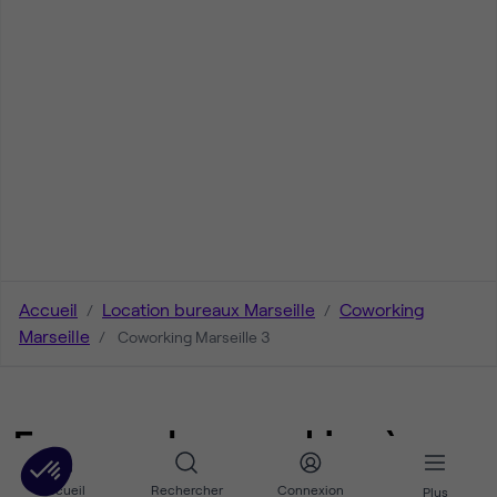
Accueil
Location bureaux Marseille
Coworking
Marseille
Coworking Marseille 3
Espaces de coworking à
Marseille 3 : 0 annonces
Accueil
Rechercher
Connexion
Plus