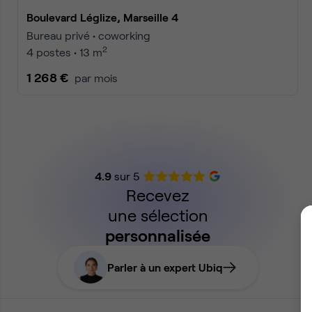
Boulevard Léglize, Marseille 4
Bureau privé • coworking
2
4 postes • 13 m
1 268 €
par mois
4.9
sur 5
Recevez
une sélection
personnalisée
Parler à un expert Ubiq