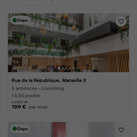
Dispo
Rue de la République, Marseille 2
5 annonces • coworking
1 à 24 postes
à partir de
199 €
par mois
Dispo