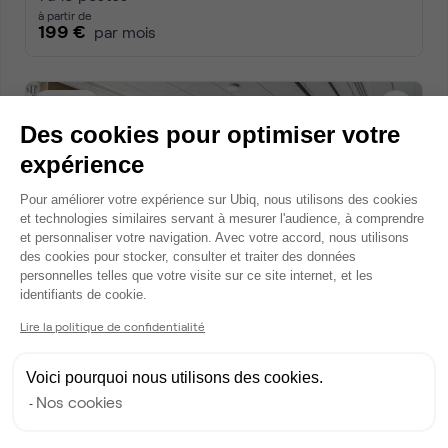
à partir de
199 €
par mois
Dispo
Des cookies pour optimiser votre
expérience
Plateforme de Gestion du Consentem
Pour améliorer votre expérience sur Ubiq, nous utilisons des cookies
et technologies similaires servant à mesurer l'audience, à comprendre
et personnaliser votre navigation. Avec votre accord, nous utilisons
des cookies pour stocker, consulter et traiter des données
personnelles telles que votre visite sur ce site internet, et les
Axeptio consent
identifiants de cookie.
Quai du Lazaret, Marseille 2
5 annonces • coworking
Lire la politique de confidentialité
2 à 9 postes
à partir de
Voici pourquoi nous utilisons des cookies.
760 €
par mois
Nos cookies