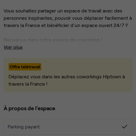
Vous souhaitez partager un espace de travail avec des
personnes inspirantes, pouvoir vous déplacer facilement à
travers la France et bénéficier d'un espace ouvert 24/7 ?
Bienvenue dans notre espace de coworking !
Voir plus
Une belle communauté composée de télétravailleurs,
d'auto entrepreneurs, d'ingénieurs, de spécialistes de l'IA
Offre télétravail
ou encore des professionnels de l'immobilier est présente
quotidiennement au sein de notre espace.
Déplacez vous dans les autres coworkings Hiptown à
travers la France !
Vous profiterez de phone boxes ergonomiques et
acoustiques, de salles de réunion tout équipées, d'une
Office Manager présente du lundi au vendredi et d'un maxi
À propos de l'espace
lounge avec un excellent café et de thé premium offerts !
Parking payant
Un bureau flexible, une formule tout inclus (Wifi, salles de
réunion, accès 24/7, ménage, événements..), apportez