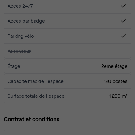
votre ordinateur et à commencez à travailler, on s'occupe
Accès 24/7
du reste
Accès par badge
Parking vélo
Ascenseur
Étage
2ème étage
Capacité max de l'espace
120 postes
Surface totale de l'espace
1 200 m²
Contrat et conditions