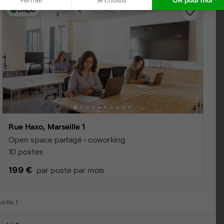
Dispo
Rue Haxo, Marseille 1
Open space partagé • coworking
10 postes
199 €
par poste par mois
ille 1