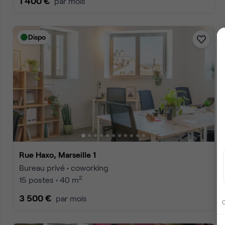
1 400 €
par mois
Dispo
Rue Haxo, Marseille 1
Bureau privé • coworking
2
15 postes • 40 m
3 500 €
par mois
C