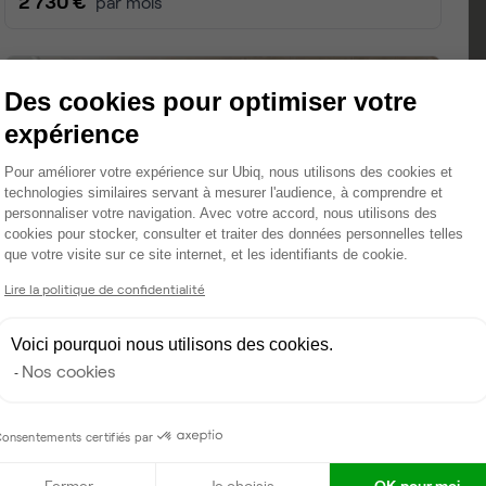
2 730 €
par mois
Dispo
Des cookies pour optimiser votre
expérience
Plateforme de Gestion du Consentemen
Pour améliorer votre expérience sur Ubiq, nous utilisons des cookies et
technologies similaires servant à mesurer l'audience, à comprendre et
personnaliser votre navigation. Avec votre accord, nous utilisons des
cookies pour stocker, consulter et traiter des données personnelles telles
que votre visite sur ce site internet, et les identifiants de cookie.
Axeptio consent
Lire la politique de confidentialité
Rue Haxo, Marseille 1
Voici pourquoi nous utilisons des cookies.
Bureau privé • coworking
Nos cookies
2
12 postes • 45 m
5 000 €
par mois
onsentements certifiés par
Fermer
Je choisis
OK pour moi