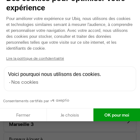
louer à Marseille 5 (13005)
expérience
Plateforme de Gestion du Consentem
Pour améliorer votre expérience sur Ubiq, nous utilisons des cookies
et technologies similaires servant à mesurer l'audience, à comprendre
Nos autres annonces de bureaux et
et personnaliser votre navigation. Avec votre accord, nous utilisons
des cookies pour stocker, consulter et traiter des données
d'espaces de coworking à Marseille
personnelles telles que votre visite sur ce site internet, et les
Axeptio consent
identifiants de cookie.
Lire la politique de confidentialité
NOS BUREAUX À LOUER PAR ARRONDISSEMENT
Bureaux à louer à
Voici pourquoi nous utilisons des cookies.
Marseille 1
Nos cookies
Bureaux à louer à
Consentements certifiés par
Marseille 2
Fermer
Je choisis
OK pour moi
Bureaux à louer à
Marseille 3
Bureaux à louer à