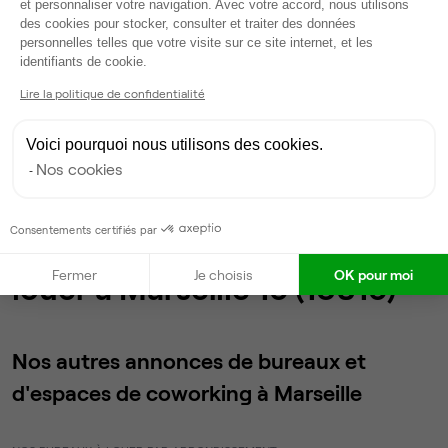
et personnaliser votre navigation. Avec votre accord, nous utilisons
des cookies pour stocker, consulter et traiter des données
200 €
par poste par mois
personnelles telles que votre visite sur ce site internet, et les
Axeptio consent
identifiants de cookie.
Accueil
Location bureaux Marseille
Lire la politique de confidentialité
Location bureaux
Marseille 15
Voici pourquoi nous utilisons des cookies.
Annonces 1 à 5
Nos cookies
Consentements certifiés par
5 annonces de bureaux à
Fermer
Je choisis
OK pour moi
louer à Marseille 15 (13015)
Nos autres annonces de bureaux et
d'espaces de coworking à Marseille