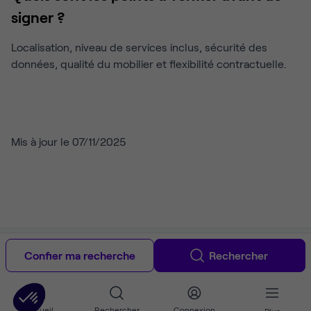
signer ?
Localisation, niveau de services inclus, sécurité des
données, qualité du mobilier et flexibilité contractuelle.
Mis à jour le 07/11/2025
Copyright © 2012-2026 Ubiq. Tous droits réservés.
À propos
CGU &
mentions légales
Politique de confidentialité
Guide location de
Confier ma recherche
Rechercher
bureaux
Guide du coworking à Paris
Accueil
Rechercher
Connexion