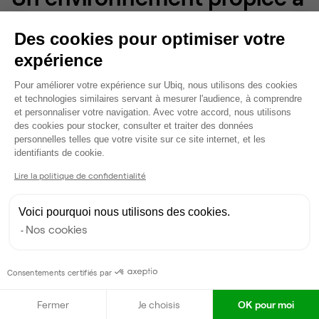
la collaboration et à la
Des cookies pour optimiser votre
créativité
expérience
Plateforme de Gestion du Consentem
Au-delà des chiffres, le coworking crée une valeur
Pour améliorer votre expérience sur Ubiq, nous utilisons des cookies
et technologies similaires servant à mesurer l'audience, à comprendre
relationnelle. Il favorise l’échange, la transversalité et
et personnaliser votre navigation. Avec votre accord, nous utilisons
l’innovation. Les équipes bénéficient d’un environnement
des cookies pour stocker, consulter et traiter des données
vivant où les idées circulent naturellement, loin du
personnelles telles que votre visite sur ce site internet, et les
Axeptio consent
cloisonnement habituel des bureaux classiques.
identifiants de cookie.
Lire la politique de confidentialité
Effet réseau et intelligence collective
Voici pourquoi nous utilisons des cookies.
Nos cookies
Les espaces rassemblent des professionnels issus de
multiples secteurs : tech, conseil, communication,
finance, design.
Consentements certifiés par
Cette diversité génère des opportunités de coopération :
Fermer
Je choisis
OK pour moi