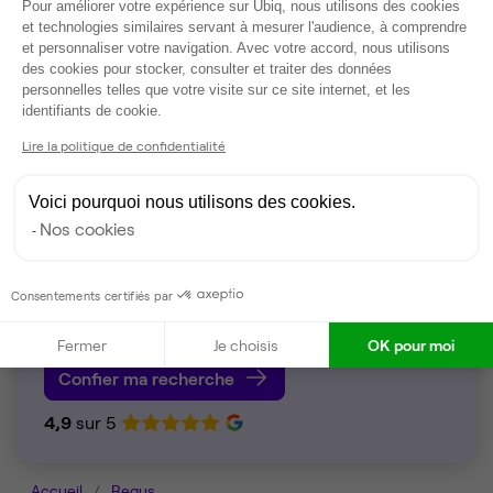
Plateforme de Gestion du Consentem
Pour améliorer votre expérience sur Ubiq, nous utilisons des cookies
Imprimante
et technologies similaires servant à mesurer l'audience, à comprendre
Scanner
et personnaliser votre navigation. Avec votre accord, nous utilisons
des cookies pour stocker, consulter et traiter des données
Voir plus
personnelles telles que votre visite sur ce site internet, et les
Axeptio consent
identifiants de cookie.
Lire la politique de confidentialité
Voici pourquoi nous utilisons des cookies.
Nos cookies
Écoute, transparence et réactivité
Consentements certifiés par
Faîtes équipe avec Ubiq pour trouver vos bureaux !
Fermer
Je choisis
OK pour moi
Confier ma recherche
4,9
sur 5
Accueil
Regus