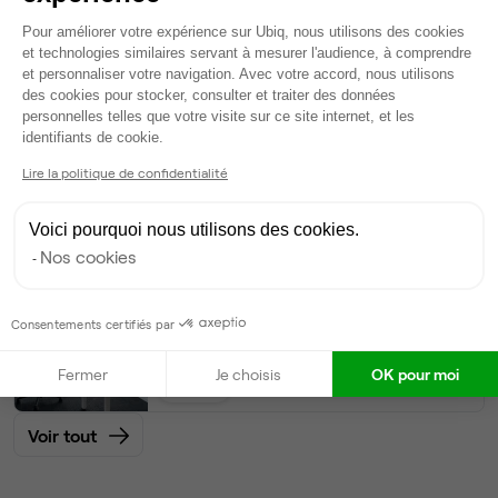
20
postes • 100 m²
Plateforme de Gestion du Consentem
Pour améliorer votre expérience sur Ubiq, nous utilisons des cookies
7 670 €
et technologies similaires servant à mesurer l'audience, à comprendre
Dispo
et personnaliser votre navigation. Avec votre accord, nous utilisons
des cookies pour stocker, consulter et traiter des données
Bureau privé
• 3ème étage
personnelles telles que votre visite sur ce site internet, et les
Axeptio consent
identifiants de cookie.
10
postes • 50 m²
Lire la politique de confidentialité
3 835 €
Dispo
Voici pourquoi nous utilisons des cookies.
Nos cookies
Bureau privé
• 3ème étage
Consentements certifiés par
8
postes • 40 m²
3 068 €
Fermer
Je choisis
OK pour moi
Dispo
Voir tout