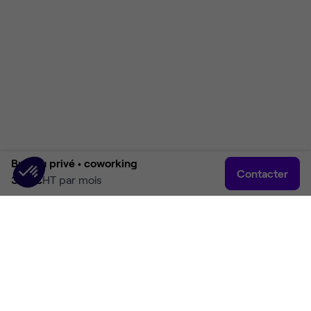
Bureau privé •
coworking
Contacter
384 €
HT par mois
Accueil
Rechercher
Connexion
Plus