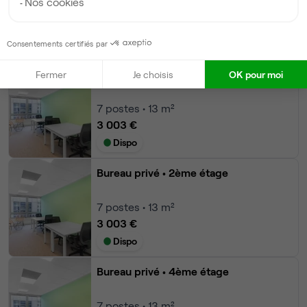
Nos cookies
Modifier
Consentements certifiés par
Autres bureaux de cet espace :
Bureau privé
• 1er étage
Fermer
Je choisis
OK pour moi
7
postes • 13 m²
3 003 €
Dispo
Bureau privé
• 2ème étage
7
postes • 13 m²
3 003 €
Dispo
Bureau privé
• 4ème étage
7
postes • 13 m²