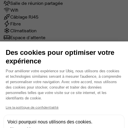
Salle de réunion partagée
Wifi
Câblage RJ45
Fibre
Climatisation
Espace d'attente
Espace détente
Ménage
Des cookies pour optimiser votre
Tables / chaises
expérience
Imprimante
Plateforme de Gestion du Consentem
Pour améliorer votre expérience sur Ubiq, nous utilisons des cookies
Voir plus
et technologies similaires servant à mesurer l'audience, à comprendre
et personnaliser votre navigation. Avec votre accord, nous utilisons
des cookies pour stocker, consulter et traiter des données
Ma sélection de bureau
personnelles telles que votre visite sur ce site internet, et les
Axeptio consent
identifiants de cookie.
Bureau privé
• 1er étage
Lire la politique de confidentialité
3
postes • 13 m²
1 287 €
Voici pourquoi nous utilisons des cookies.
Dispo