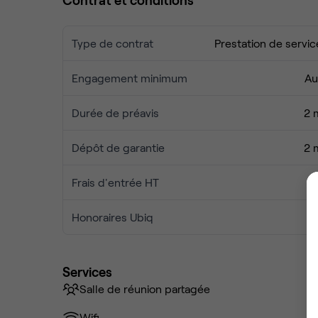
Type de contrat
Prestation de servic
Engagement minimum
Au
Durée de préavis
2 
Dépôt de garantie
2 
Frais d'entrée HT
Honoraires Ubiq
Services
Salle de réunion partagée
Wifi