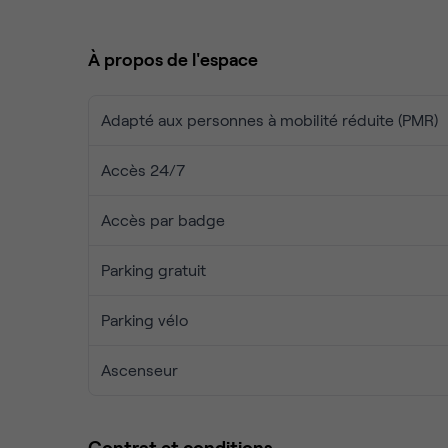
Ce bâtiment respectueux de l'environnement crée 
modernes baignées de lumière naturelle. Après un
À propos de l'espace
le terrain de golf, les terrains de tennis ou dans la
Adapté aux personnes à mobilité réduite (PMR)
Accès 24/7
Accès par badge
Parking gratuit
Parking vélo
Ascenseur
Contrat et conditions