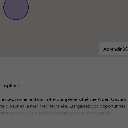
Agrandir
inspirant
n exceptionnelle dans notre complexe situé rue Albert Caquot,
te d'Azur et la mer Méditerranée. Élargissez vos opportunités
ertaines des plus grandes entreprises des secteurs de
es présentes dans la région.