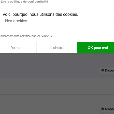
Lire la politique de confidentialité
Ménage
Voici pourquoi nous utilisons des cookies.
Tables / chaises
Nos cookies
Imprimante
onsentements certifiés par
Fermer
Je choisis
OK pour moi
Dispo
Dispo