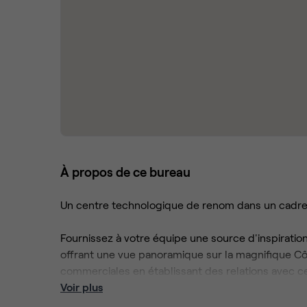
À propos de ce bureau
Un centre technologique de renom dans un cadre 
Fournissez à votre équipe une source d'inspiratio
offrant une vue panoramique sur la magnifique Cô
commerciales en établissant des relations avec c
l'informatique, de la finance et des biotechnologi
Voir plus