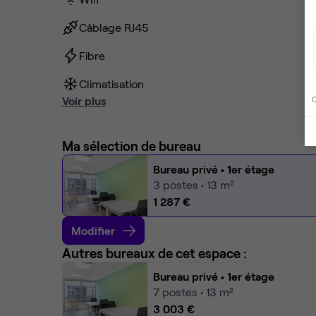
Câblage RJ45
Fibre
Climatisation
Voir plus
C
Ma sélection de bureau
Bureau privé
• 1er étage
3
postes • 13 m²
1 287 €
Modifier
Autres bureaux de cet espace :
Bureau privé
• 1er étage
7
postes • 13 m²
3 003 €