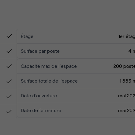
un environnement de travail dynamique grâce à ses installat
e journée de travail fructueuse, vous pourrez vous détendre 
 salle de sport à proximité.
Étage
1er éta
Surface par poste
4 
Capacité max de l'espace
200 post
Surface totale de l'espace
1 885 
Date d'ouverture
mai 20
Date de fermeture
mai 20