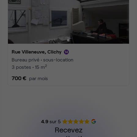
Rue Villeneuve, Clichy
Bureau privé • sous-location
2
3 postes • 15 m
700 €
par mois
4.9
sur 5
Recevez