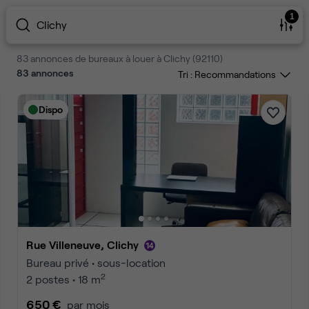
1
Clichy
83 annonces de bureaux à louer à Clichy (92110)
83
annonces
Tri :
Dispo
Rue Villeneuve, Clichy
Bureau privé • sous-location
2
2 postes • 18 m
650 €
par mois