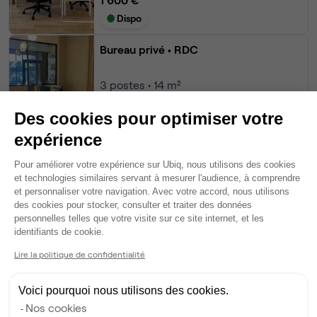
Dispo
Bureau privé
• RDC
3
postes • 14 m²
1 200 €
Des cookies pour optimiser votre
Dispo
expérience
Open Space
• RDC
Plateforme de Gestion du Consentem
Pour améliorer votre expérience sur Ubiq, nous utilisons des cookies
et technologies similaires servant à mesurer l'audience, à comprendre
20
postes disponibles
et personnaliser votre navigation. Avec votre accord, nous utilisons
280 €
par poste par mois
des cookies pour stocker, consulter et traiter des données
personnelles telles que votre visite sur ce site internet, et les
Dispo
Axeptio consent
identifiants de cookie.
Voir tout
Lire la politique de confidentialité
Voici pourquoi nous utilisons des cookies.
Gestionnaire de l'espace
Nos cookies