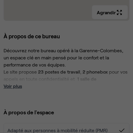
Agrandir
À propos de ce bureau
Découvrez notre bureau opéré à la Garenne-Colombes,
un espace clé en main pensé pour le confort et la
performance de vos équipes.
Le site propose
23 postes de travail
,
2 phonebox
pour vos
appels en toute confidentialité et
1 salle de
réunion
Voir plus
parfaitement équipées pour vos rendez-vous et
sessions de travail. Vous profitez également d’une
cafétéria conviviale
, idéale pour les pauses et les
échanges informels.
L’espace inclut
wifi haut débit, ménage régulier et café à
À propos de l'espace
volonté
, pour vous permettre de vous concentrer
pleinement sur votre activité, sans contraintes logistiques.
Un environnement professionnel, flexible et prêt à l’emploi
Adapté aux personnes à mobilité réduite (PMR)