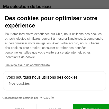
Ma sélection de bureau
Bureau privé
• 1er étage
Des cookies pour optimiser votre
expérience
4
postes • 20 m²
Plateforme de Gestion du Consentem
1 118 €
Pour améliorer votre expérience sur Ubiq, nous utilisons des cookies
Dispo
et technologies similaires servant à mesurer l'audience, à comprendre
et personnaliser votre navigation. Avec votre accord, nous utilisons
des cookies pour stocker, consulter et traiter des données
Modifier
personnelles telles que votre visite sur ce site internet, et les
Axeptio consent
Autres bureaux de cet espace :
identifiants de cookie.
Bureau privé
• 1er étage
Lire la politique de confidentialité
59
postes • 25 m²
Voici pourquoi nous utilisons des cookies.
16 491 €
Nos cookies
Dispo
Consentements certifiés par
Bureau privé
• 1er étage
Fermer
Je choisis
OK pour moi