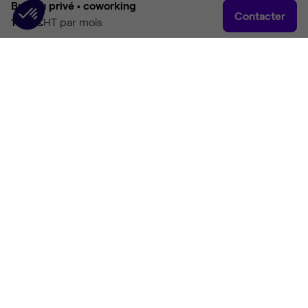
Bureau privé •
coworking
Contacter
1 118 €
HT par mois
Accueil
Rechercher
Connexion
Plus
Accueil
Coworking Lille