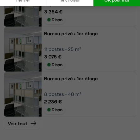
12
postes • 60 m²
3 354 €
Dispo
Bureau privé
• 1er étage
11
postes • 25 m²
3 075 €
Dispo
Bureau privé
• 1er étage
8
postes • 40 m²
2 236 €
Dispo
Voir tout