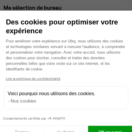
Ma sélection de bureau
Bureau privé
• 1er étage
Des cookies pour optimiser votre
expérience
4
postes • 20 m²
Plateforme de Gestion du Consentem
1 118 €
Pour améliorer votre expérience sur Ubiq, nous utilisons des cookies
Dispo
et technologies similaires servant à mesurer l'audience, à comprendre
et personnaliser votre navigation. Avec votre accord, nous utilisons
des cookies pour stocker, consulter et traiter des données
Modifier
personnelles telles que votre visite sur ce site internet, et les
Axeptio consent
Autres bureaux de cet espace :
identifiants de cookie.
Bureau privé
• 1er étage
Lire la politique de confidentialité
59
postes • 25 m²
Voici pourquoi nous utilisons des cookies.
16 491 €
Nos cookies
Dispo
Consentements certifiés par
Bureau privé
• 1er étage
Fermer
Je choisis
OK pour moi