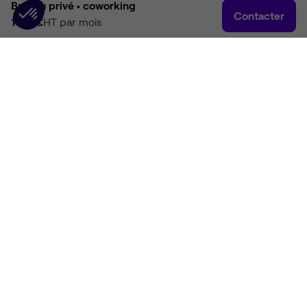
Bureau privé •
coworking
Contacter
1 118 €
HT par mois
Accueil
Rechercher
Connexion
Plus
Accueil
Coworking Lille