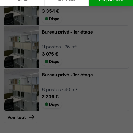
12
postes • 60 m²
3 354 €
Dispo
Bureau privé
• 1er étage
11
postes • 25 m²
3 075 €
Dispo
Bureau privé
• 1er étage
8
postes • 40 m²
2 236 €
Dispo
Voir tout