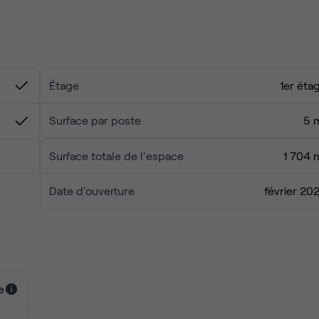
er à Lille, nous avons ce qu'il vous faut.
Étage
1er éta
Surface par poste
5 
Surface totale de l'espace
1 704 
Date d'ouverture
février 20
e