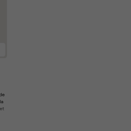
 de
la
et