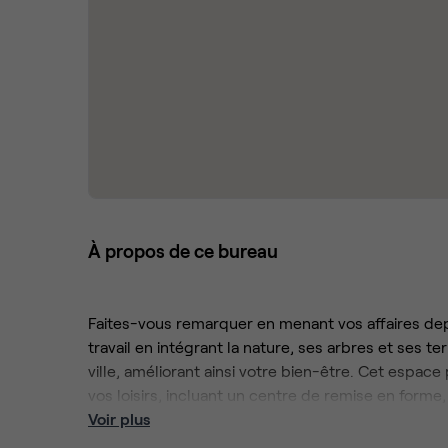
À propos de ce bureau
Faites-vous remarquer en menant vos affaires depu
travail en intégrant la nature, ses arbres et ses t
ville, améliorant ainsi votre bien-être. Cet espa
vos loisirs, incluant un centre de remise en forme
espace culturel. Cet endroit est propice à la créat
Voir plus
stimulants répartis sur les trois premiers étages 