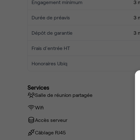
Engagement minimum
3 
Durée de préavis
3 
Dépôt de garantie
3 
Frais d'entrée HT
Honoraires Ubiq
Services
Salle de réunion partagée
Wifi
Accès serveur
Câblage RJ45