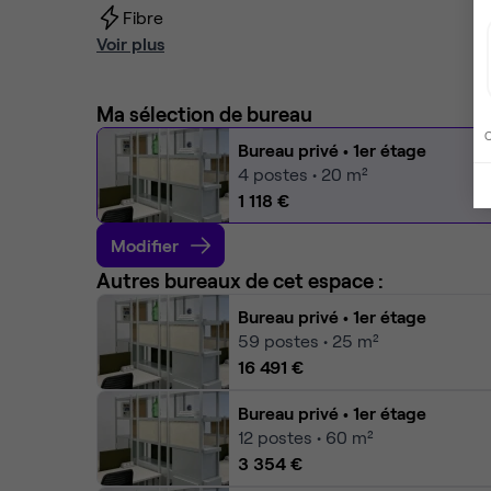
Fibre
Voir plus
Ma sélection de bureau
C
Bureau privé
• 1er étage
4
postes • 20 m²
1 118 €
Modifier
Autres bureaux de cet espace :
Bureau privé
• 1er étage
59
postes • 25 m²
16 491 €
Bureau privé
• 1er étage
12
postes • 60 m²
3 354 €