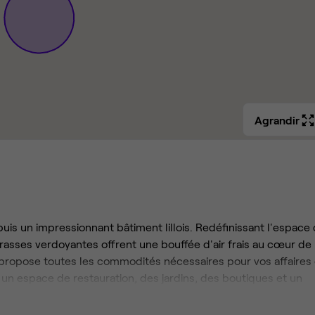
Agrandir
is un impressionnant bâtiment lillois. Redéfinissant l'espace
errasses verdoyantes offrent une bouffée d'air frais au cœur de 
ce propose toutes les commodités nécessaires pour vos affaires 
, un espace de restauration, des jardins, des boutiques et un
ivité et à la collaboration. Explorez nos espaces flexibles et
lumineux. Que vous recherchiez des bureaux privatifs, des