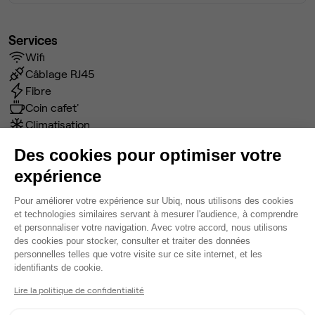
Services
Wifi
Câblage RJ45
Fibre
Coin cafet'
Climatisation
Espace d'attente
Des cookies pour optimiser votre
Espace détente
expérience
Ménage
Tables / chaises
Plateforme de Gestion du Consentem
Pour améliorer votre expérience sur Ubiq, nous utilisons des cookies
Imprimante
et technologies similaires servant à mesurer l'audience, à comprendre
Voir plus
et personnaliser votre navigation. Avec votre accord, nous utilisons
des cookies pour stocker, consulter et traiter des données
personnelles telles que votre visite sur ce site internet, et les
Axeptio consent
identifiants de cookie.
Ma sélection de bureau
Lire la politique de confidentialité
Bureau privé
• 2ème étage