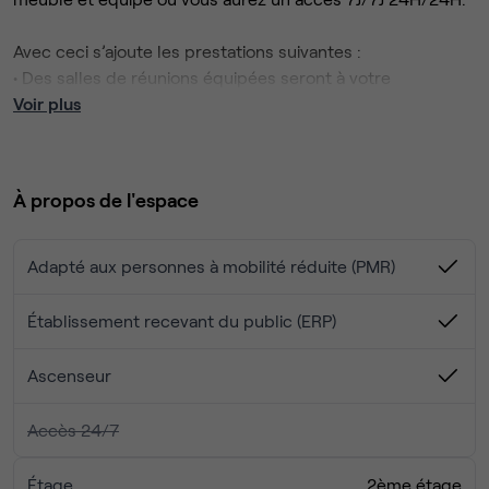
Avec ceci s’ajoute les prestations suivantes :
• Des salles de réunions équipées seront à votre
disposition gratuitement (visioconférence disponible).
Voir plus
• Accès gratuit à la zone de co-working.
• Un coin snacking pour vous restaurer.
• Présence d’un accueil avec une personne pour vous
À propos de l'espace
recevoir et vous proposer différents services
complémentaires.
• Possibilité de louer une place de parking privative
Adapté aux personnes à mobilité réduite (PMR)
attenant à l’immeuble.
Établissement recevant du public (ERP)
Ascenseur
Accès 24/7
Étage
2ème étage